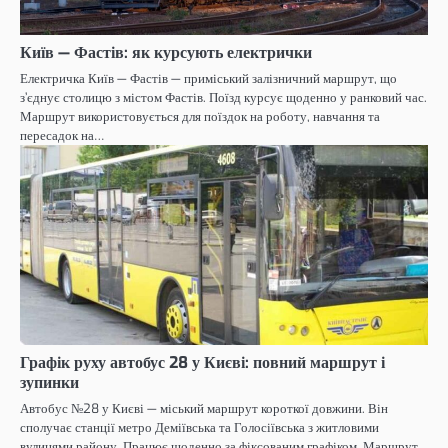
Київ — Фастів: як курсують електрички
Електричка Київ — Фастів — приміський залізничний маршрут, що
з’єднує столицю з містом Фастів. Поїзд курсує щоденно у ранковий час.
Маршрут використовується для поїздок на роботу, навчання та
пересадок на…
Графік руху автобус 28 у Києві: повний маршрут і
зупинки
Автобус №28 у Києві — міський маршрут короткої довжини. Він
сполучає станції метро Деміївська та Голосіївська з житловими
вулицями району. Працює щоденно за фіксованим графіком. Маршрут