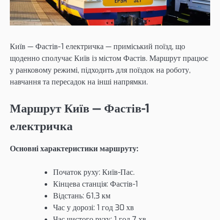
Київ — Фастів-1 електричка — приміський поїзд, що
щоденно сполучає Київ із містом Фастів. Маршрут працює
у ранковому режимі, підходить для поїздок на роботу,
навчання та пересадок на інші напрямки.
Маршрут Київ — Фастів-1
електричка
Основні характеристики маршруту:
Початок руху: Київ-Пас.
Кінцева станція: Фастів-1
Відстань: 61,3 км
Час у дорозі: 1 год 30 хв
Час чистого руху: 1 год 7 хв