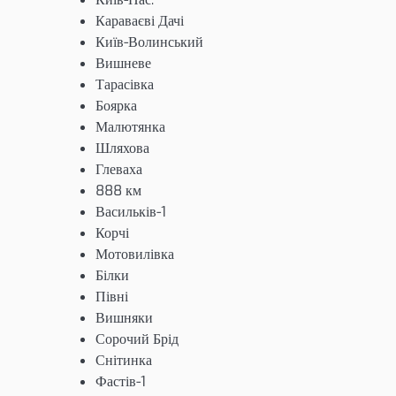
Караваєві Дачі
Київ-Волинський
Вишневе
Тарасівка
Боярка
Малютянка
Шляхова
Глеваха
888 км
Васильків-1
Корчі
Мотовилівка
Білки
Півні
Вишняки
Сорочий Брід
Снітинка
Фастів-1