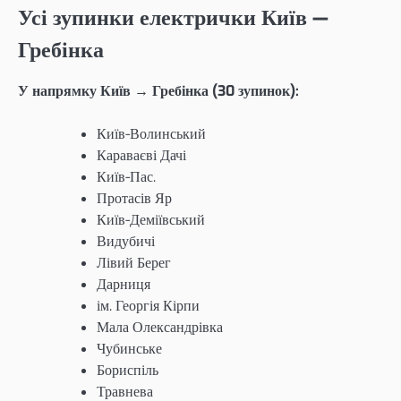
Усі зупинки електрички Київ —
Гребінка
У напрямку Київ → Гребінка (30 зупинок):
Київ-Волинський
Караваєві Дачі
Київ-Пас.
Протасів Яр
Київ-Деміївський
Видубичі
Лівий Берег
Дарниця
ім. Георгія Кірпи
Мала Олександрівка
Чубинське
Бориспіль
Травнева