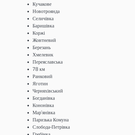
Кучакове
Новотроянда
Селичівка
Баришівка
Коржі
Жовтневий
Березань
Хмелевик
Переяславська
78 км
Ранковий
Яготин
Черняхівський
Богданівка
Кононівка
Мар’янівка
Паризька Комуна
Слобода-Петрівка
Гребінка