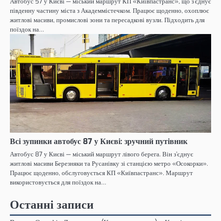
Автобус 57 у Києві — міський маршрут КП «Київпастранс», що з’єднує
південну частину міста з Академмістечком. Працює щоденно, охоплює
житлові масиви, промислові зони та пересадкові вузли. Підходить для
поїздок на…
Всі зупинки автобус 87 у Києві: зручний путівник
Автобус 87 у Києві — міський маршрут лівого берега. Він з’єднує
житлові масиви Березняки та Русанівку зі станцією метро «Осокорки».
Працює щоденно, обслуговується КП «Київпастранс». Маршрут
використовується для поїздок на…
Останні записи