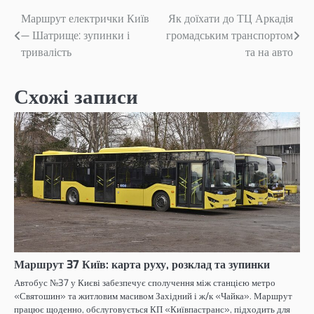
Навігація
Маршрут електрички Київ
Як доїхати до ТЦ Аркадія
— Шатрище: зупинки і
громадським транспортом
записів
тривалість
та на авто
Схожі записи
Маршрут 37 Київ: карта руху, розклад та зупинки
Автобус №37 у Києві забезпечує сполучення між станцією метро
«Святошин» та житловим масивом Західний і ж/к «Чайка». Маршрут
працює щоденно, обслуговується КП «Київпастранс», підходить для