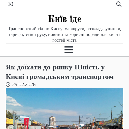
Skip
to
content
Київ їде
Транспортний гід по Києву: маршрути, розклад, зупинки,
тарифи, зміни руху, новини та корисні поради для киян і
гостей міста
Як доїхати до ринку Юність у
Києві громадським транспортом
24.02.2026