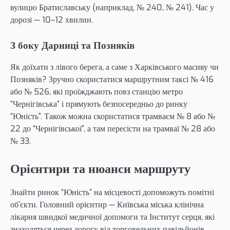
вулицю Братиславську (наприклад, № 240, № 241). Час у
дорозі — 10–12 хвилин.
З боку Дарниці та Позняків
Як доїхати з лівого берега, а саме з Харківського масиву чи
Позняків? Зручно скористатися маршрутним таксі № 416
або № 526, які проїжджають повз станцію метро
“Чернігівська” і прямують безпосередньо до ринку
“Юність”. Також можна скористатися трамваєм № 8 або №
22 до “Чернігівської”, а там пересісти на трамваї № 28 або
№ 33.
Орієнтири та нюанси маршруту
Знайти ринок “Юність” на місцевості допоможуть помітні
об’єкти. Головний орієнтир — Київська міська клінічна
лікарня швидкої медичної допомоги та Інститут серця, які
знаходяться через дорогу від торговельних павільйонів.