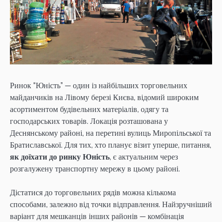
Ринок “Юність” — один із найбільших торговельних
майданчиків на Лівому березі Києва, відомий широким
асортиментом будівельних матеріалів, одягу та
господарських товарів. Локація розташована у
Деснянському районі, на перетині вулиць Миропільської та
Братиславської. Для тих, хто планує візит уперше, питання,
як доїхати до ринку Юність
, є актуальним через
розгалужену транспортну мережу в цьому районі.
Дістатися до торговельних рядів можна кількома
способами, залежно від точки відправлення. Найзручніший
варіант для мешканців інших районів — комбінація