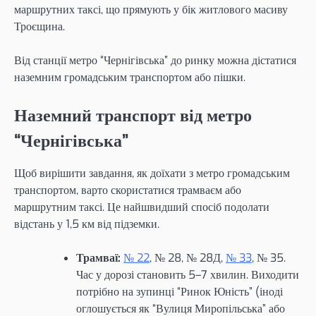
маршрутних таксі, що прямують у бік житлового масиву
Троєщина.
Від станції метро “Чернігівська” до ринку можна дістатися
наземним громадським транспортом або пішки.
Наземний транспорт від метро
“Чернігівська”
Щоб вирішити завдання, як доїхати з метро громадським
транспортом, варто скористатися трамваєм або
маршрутним таксі. Це найшвидший спосіб подолати
відстань у 1,5 км від підземки.
Трамваї:
№ 22
, № 28, № 28Д,
№ 33
, № 35.
Час у дорозі становить 5–7 хвилин. Виходити
потрібно на зупинці “Ринок Юність” (іноді
оглошується як “Вулиця Миропільська” або