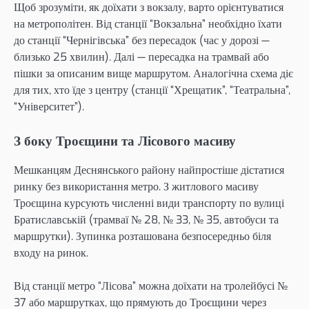
Щоб зрозуміти, як доїхати з вокзалу, варто орієнтуватися
на метрополітен. Від станції “Вокзальна” необхідно їхати
до станції “Чернігівська” без пересадок (час у дорозі —
близько 25 хвилин). Далі — пересадка на трамвай або
пішки за описаним вище маршрутом. Аналогічна схема діє
для тих, хто їде з центру (станції “Хрещатик”, “Театральна”,
“Університет”).
З боку Троєщини та Лісового масиву
Мешканцям Деснянського району найпростіше дістатися
ринку без використання метро. З житлового масиву
Троєщина курсують численні види транспорту по вулиці
Братиславській (трамваї № 28, № 33, № 35, автобуси та
маршрутки). Зупинка розташована безпосередньо біля
входу на ринок.
Від станції метро “Лісова” можна доїхати на тролейбусі №
37 або маршрутках, що прямують до Троєщини через