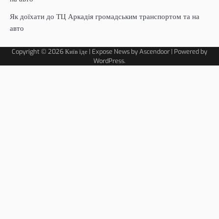
Як доїхати до ТЦ Аркадія громадським транспортом та на
авто
Copyright © 2026
Київ їде
| Expose News by
Ascendoor
| Powered by
WordPress
.