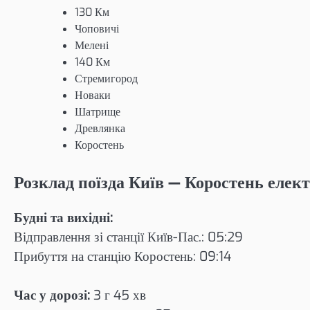
130 Км
Чоповичі
Мелені
140 Км
Стремигород
Новаки
Шатрище
Древлянка
Коростень
Розклад поїзда Київ — Коростень елек
Будні та вихідні:
Відправлення зі станції Київ-Пас.: 05:29
Прибуття на станцію Коростень: 09:14
Час у дорозі:
3 г 45 хв