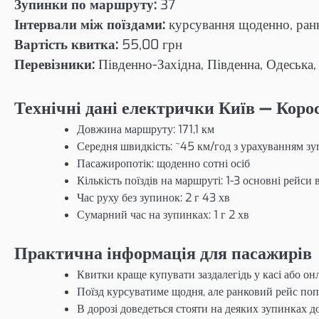
Зупинки по маршруту:
37
Інтервали між поїздами:
курсування щоденно, ранк
Вартість квитка:
55,00 грн
Перевізники:
Південно-Західна, Південна, Одеська,
Технічні дані електрички Київ — Коро
Довжина маршруту: 171,1 км
Середня швидкість: ~45 км/год з урахуванням з
Пасажиропотік: щоденно сотні осіб
Кількість поїздів на маршруті: 1-3 основні рейси 
Час руху без зупинок: 2 г 43 хв
Сумарний час на зупинках: 1 г 2 хв
Практична інформація для пасажирів
Квитки краще купувати заздалегідь у касі або он
Поїзд курсуватиме щодня, але ранковий рейс поп
В дорозі доведеться стояти на деяких зупинках до