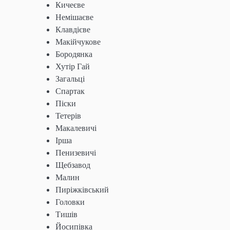
Кичеєве
Немішаєве
Клавдієве
Макійчукове
Бородянка
Хутір Гай
Загальці
Спартак
Піски
Тетерів
Макалевичі
Ірша
Пенизевичі
Щебзавод
Малин
Пиріжківський
Головки
Тишів
Йосипівка