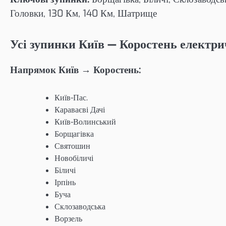
Головки, 130 Км, 140 Км, Шатрище
Усі зупинки Київ — Коростень електри
Напрямок Київ → Коростень:
Київ-Пас.
Караваєві Дачі
Київ-Волинський
Борщагівка
Святошин
Новобіличі
Біличі
Ірпінь
Буча
Склозаводська
Ворзель