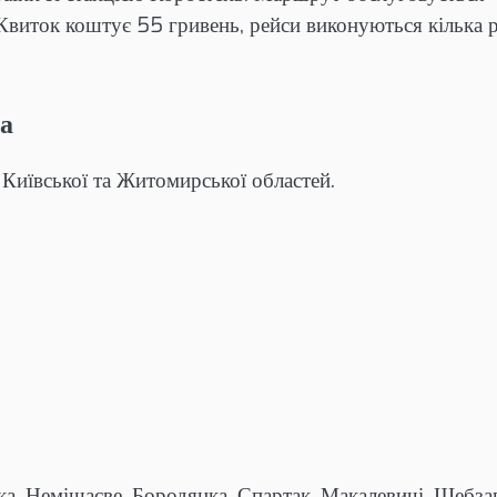
 Квиток коштує 55 гривень, рейси виконуються кілька р
а
Київської та Житомирської областей.
ка, Немішаєве, Бородянка, Спартак, Макалевичі, Щебза