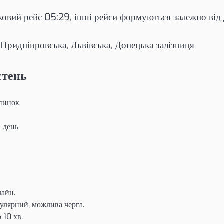
овий рейс 05:29, інші рейси формуються залежно від
 Придніпровська, Львівська, Донецька залізниця
стень
упинок
в день
лайн.
улярний, можлива черга.
 10 хв.