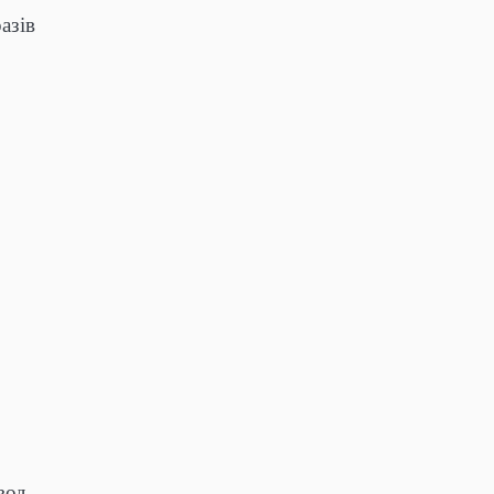
азів
вод,