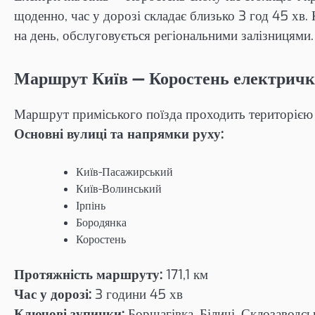
щоденно, час у дорозі складає близько 3 год 45 хв.
на день, обслуговується регіональними залізницями.
Маршрут Київ — Коростень електричк
Маршрут приміського поїзда проходить територією 
Основні вулиці та напрямки руху:
Київ-Пасажирський
Київ-Волинський
Ірпінь
Бородянка
Коростень
Протяжність маршруту:
171,1 км
Час у дорозі:
3 години 45 хв
Ключові зупинки:
Борщагівка, Біличі, Склозаводсь