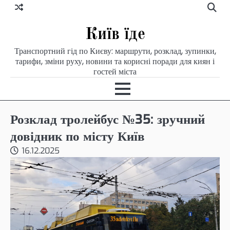
Skip
to
content
Київ їде
Транспортний гід по Києву: маршрути, розклад, зупинки,
тарифи, зміни руху, новини та корисні поради для киян і
гостей міста
Розклад тролейбус №35: зручний
довідник по місту Київ
16.12.2025