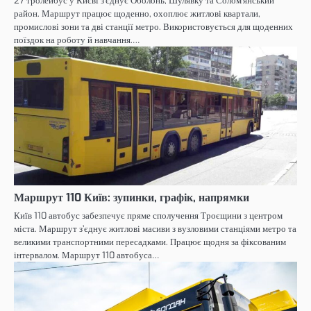
27 тролейбус у Києві з’єднує Оболонь, Шулявку та Солом’янський
район. Маршрут працює щоденно, охоплює житлові квартали,
промислові зони та дві станції метро. Використовується для щоденних
поїздок на роботу й навчання.…
Маршрут 110 Київ: зупинки, графік, напрямки
Київ 110 автобус забезпечує пряме сполучення Троєщини з центром
міста. Маршрут з’єднує житлові масиви з вузловими станціями метро та
великими транспортними пересадками. Працює щодня за фіксованим
інтервалом. Маршрут 110 автобуса…