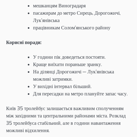
мешканцям Виноградаря
пасажирам до метро Сирець, Дорогожичі,
Лук’янівська
працівникам Солом’янського району
Корисні поради:
У години пік доведеться постояти.
Краще виїхати пораньше зранку.
На ділянці Дорогожичі — Лук’янівська
можливі затримки.
У вихідні інтервал більший.
Для пересадки на метро плануйте запас часу.
Київ 35 тролейбус залишається важливим сполученням
між західними та центральними районами міста. Розклад
35 тролейбуса стабільний, але в години навантаження
можливі відхилення.