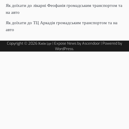
Як доїхати до лікарні Феофанія громадським транспортом та
на авто
Як доїхати до ТЦ Аркадія громадським транспортом та на
авто
Copyright © 2026
Київ їде
| Expose News by
Ascendoor
| Powered by
WordPress
.