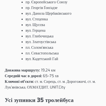
пр. Європейського Союзу
пр. Георгія Ґонґадзе
вул. Данила Щербаківського
вул. Стеценка
вул. Щусєва
вул. Герцена
вул. Глибочицька
вул. Златоустівська
пл. Солом’янська
пл. Севастопольська
вул. Кадетський Гай
Довжина маршруту:
19,24 км
Середній час в дорозі:
65–75 хв
Ключові об’єкти:
ст. м. Сирець, ст. м. Дорогожичі, ст. м.
Лук’янівська, ОХМАТДИТ, UNIT.City
Усі зупинки 35 тролейбуса