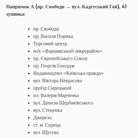
Напрямок А (пр. Свободи → вул. Кадетський Гай), 41
зупинка:
пр. Свободи
пр. Василя Порика
Торговий центр
ж/к «Варшавський мікрорайон»
пр. Європейського Союзу
пр. Георгія Ґонґадзе
Видавництво «Київська правда»
вул. Віктора Некрасова
проїзд Сирецький
пл. Валерія Марченка
вул. Данила Щербаківського
вул. Стеценка
Джерело
ст. м. Сирець
вул. Щусєва