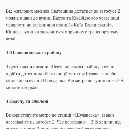
Від житлових масивів Святошина дістатися до автобуса 2
можна пішки до вулиці Вахтанга Кікабідзе або через інші
маршрути до залізничної станції «Київ-Волинський».
Кінцева зупинка знаходиться у зручному транспортному
вузлі.
З Шевченківського району
З центральних вулиць Шевченківського району зручно
підійти до зупинки біля станції метро «Шулявська» або
кінцевої на вулиці Шолуденка. Від метро до зупинки — 2-3
хвилини ходьби.
З Подолу та Оболоні
Використовуйте метро до станції «Шулявська», звідки
пересідайте на автобус 2. Час пересадки — 3-5 хвилин від
виходу з метро. Зупинка розташована біля головного