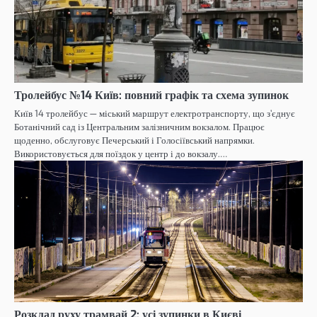
Тролейбус №14 Київ: повний графік та схема зупинок
Київ 14 тролейбус — міський маршрут електротранспорту, що з’єднує
Ботанічний сад із Центральним залізничним вокзалом. Працює
щоденно, обслуговує Печерський і Голосіївський напрямки.
Використовується для поїздок у центр і до вокзалу.…
Розклад руху трамвай 2: усі зупинки в Києві