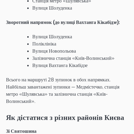
Станція метро «Шулявська»
Вулиця Шолуденка
Зворотний напрямок (до вулиці Вахтанга Кікабідзе):
Вулиця Шолуденка
Поліклініка
Вулиця Новопольова
Залізнична станція «Київ-Волинський»
Вулиця Вахтанга Кікабідзе
Всього на маршруті 28 зупинок в обох напрямках.
Найбільш завантажені зупинки — Медмістечко, станція
метро «Шулявська» та залізнична станція «Київ-
Волинський».
Як дістатися з різних районів Києва
Зі Святошина