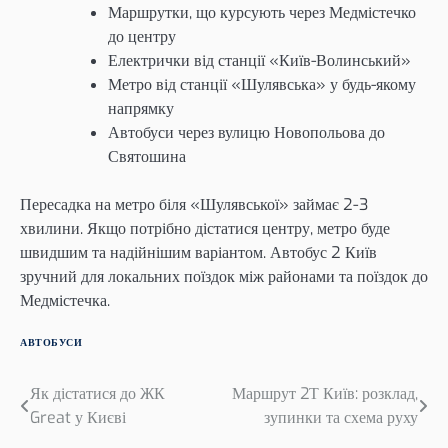
Маршрутки, що курсують через Медмістечко
до центру
Електрички від станції «Київ-Волинський»
Метро від станції «Шулявська» у будь-якому
напрямку
Автобуси через вулицю Новопольова до
Святошина
Пересадка на метро біля «Шулявської» займає 2-3
хвилини. Якщо потрібно дістатися центру, метро буде
швидшим та надійнішим варіантом. Автобус 2 Київ
зручний для локальних поїздок між районами та поїздок до
Медмістечка.
АВТОБУСИ
Навігація
Як дістатися до ЖК
Маршрут 2Т Київ: розклад,
Great у Києві
зупинки та схема руху
записів