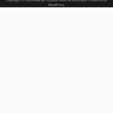
Copyright © 2026
Київ їде
| Expose News by
Ascendoor
| Powered by
WordPress
.