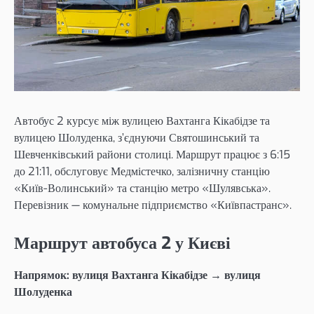
Автобус 2 курсує між вулицею Вахтанга Кікабідзе та
вулицею Шолуденка, з’єднуючи Святошинський та
Шевченківський райони столиці. Маршрут працює з 6:15
до 21:11, обслуговує Медмістечко, залізничну станцію
«Київ-Волинський» та станцію метро «Шулявська».
Перевізник — комунальне підприємство «Київпастранс».
Маршрут автобуса 2 у Києві
Напрямок: вулиця Вахтанга Кікабідзе → вулиця
Шолуденка