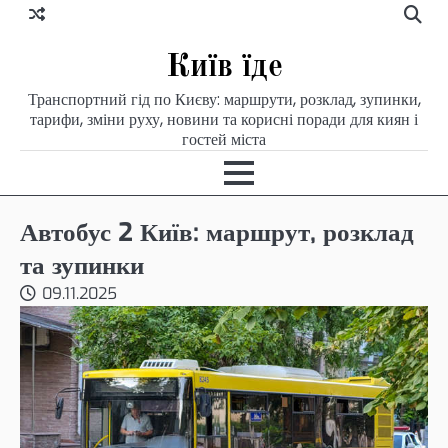
Skip
to
content
Київ їде
Транспортний гід по Києву: маршрути, розклад, зупинки,
тарифи, зміни руху, новини та корисні поради для киян і
гостей міста
Автобус 2 Київ: маршрут, розклад
та зупинки
09.11.2025