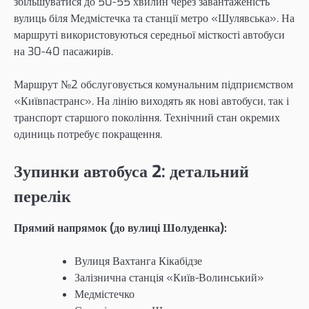
збільшуватися до 50-55 хвилин через завантаженість
вулиць біля Медмістечка та станції метро «Шулявська». На
маршруті використовуються середньої місткості автобуси
на 30-40 пасажирів.
Маршрут №2 обслуговується комунальним підприємством
«Київпастранс». На лінію виходять як нові автобуси, так і
транспорт старшого покоління. Технічний стан окремих
одиниць потребує покращення.
Зупинки автобуса 2: детальний
перелік
Прямий напрямок (до вулиці Шолуденка):
Вулиця Вахтанга Кікабідзе
Залізнична станція «Київ-Волинський»
Медмістечко