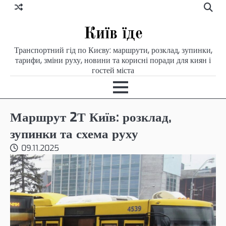
Skip
to
content
Київ їде
Транспортний гід по Києву: маршрути, розклад, зупинки,
тарифи, зміни руху, новини та корисні поради для киян і
гостей міста
Маршрут 2Т Київ: розклад,
зупинки та схема руху
09.11.2025