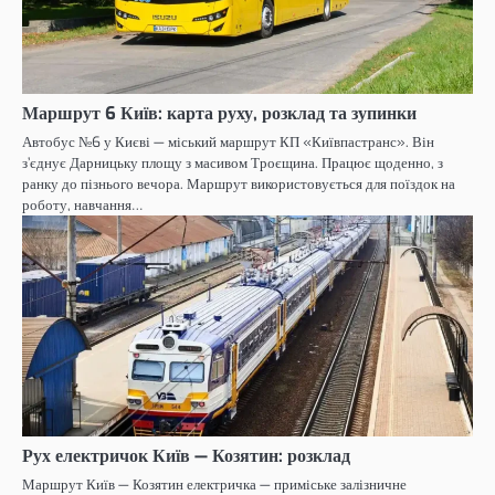
Маршрут 6 Київ: карта руху, розклад та зупинки
Автобус №6 у Києві — міський маршрут КП «Київпастранс». Він
з’єднує Дарницьку площу з масивом Троєщина. Працює щоденно, з
ранку до пізнього вечора. Маршрут використовується для поїздок на
роботу, навчання…
Рух електричок Київ — Козятин: розклад
Маршрут Київ — Козятин електричка — приміське залізничне