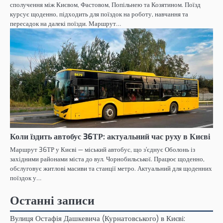
сполучення між Києвом, Фастовом, Попільнею та Козятином. Поїзд
курсує щоденно, підходить для поїздок на роботу, навчання та
пересадок на далекі поїзди. Маршрут…
Коли їздить автобус 36ТР: актуальний час руху в Києві
Маршрут 36ТР у Києві — міський автобус, що з’єднує Оболонь із
західними районами міста до вул. Чорнобильської. Працює щоденно,
обслуговує житлові масиви та станції метро. Актуальний для щоденних
поїздок у…
Останні записи
Вулиця Остафія Дашкевича (Курнатовського) в Києві: