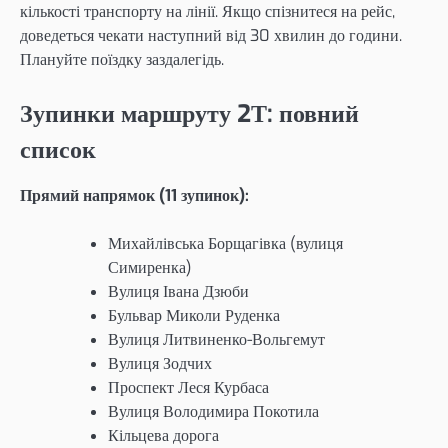
кількості транспорту на лінії. Якщо спізнитеся на рейс,
доведеться чекати наступний від 30 хвилин до години.
Плануйте поїздку заздалегідь.
Зупинки маршруту 2Т: повний
список
Прямий напрямок (11 зупинок):
Михайлівська Борщагівка (вулиця
Симиренка)
Вулиця Івана Дзюби
Бульвар Миколи Руденка
Вулиця Литвиненко-Вольгемут
Вулиця Зодчих
Проспект Леся Курбаса
Вулиця Володимира Покотила
Кільцева дорога