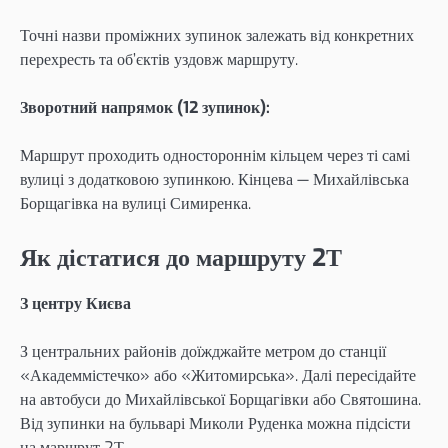
Точні назви проміжних зупинок залежать від конкретних
перехресть та об’єктів уздовж маршруту.
Зворотний напрямок (12 зупинок):
Маршрут проходить одностороннім кільцем через ті самі
вулиці з додатковою зупинкою. Кінцева — Михайлівська
Борщагівка на вулиці Симиренка.
Як дістатися до маршруту 2Т
З центру Києва
З центральних районів доїжджайте метром до станції
«Академмістечко» або «Житомирська». Далі пересідайте
на автобуси до Михайлівської Борщагівки або Святошина.
Від зупинки на бульварі Миколи Руденка можна підсісти
на маршрут 2Т.