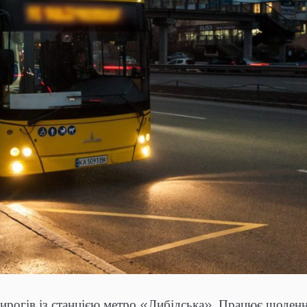
Пирогів із станцією метро «Либідська». Працює щоденн