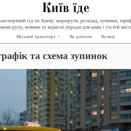
Київ їде
анспортний гід по Києву: маршрути, розклад, зупинки, тари
зміни руху, новини та корисні поради для киян і гостей міст
Міський транспорт
Як доїхати
Вулиці
графік та схема зупинок