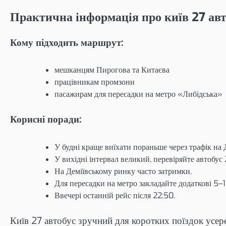
Практична інформація про київ 27 авт
Кому підходить маршрут:
мешканцям Пирогова та Китаєва
працівникам промзони
пасажирам для пересадки на метро «Либідська»
Корисні поради:
У будні краще виїхати пораньше через трафік на Д
У вихідні інтервал великий, перевіряйте автобус 
На Деміївському ринку часто затримки.
Для пересадки на метро закладайте додаткові 5–1
Ввечері останній рейс після 22:50.
Київ 27 автобус зручний для коротких поїздок усер