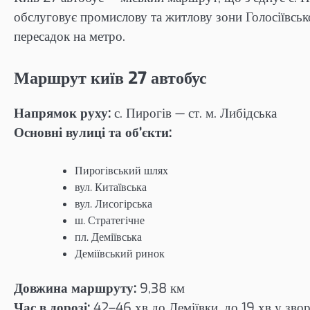
обслуговує промислову та житлову зони Голосіївсько
пересадок на метро.
Маршрут київ 27 автобус
Напрямок руху:
с. Пирогів — ст. м. Либідська
Основні вулиці та об’єкти:
Пирогівський шлях
вул. Китаївська
вул. Лисогірська
ш. Стратегічне
пл. Деміївська
Деміївський ринок
Довжина маршруту:
9,38 км
Час в дорозі:
42–46 хв до Деміївки, до 19 хв у зв