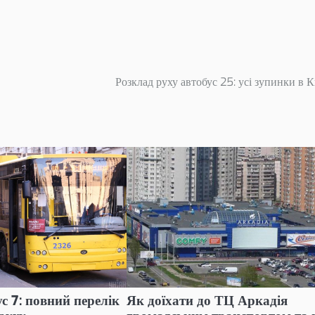
Розклад руху автобус 25: усі зупинки в К
ус 7: повний перелік
Як доїхати до ТЦ Аркадія