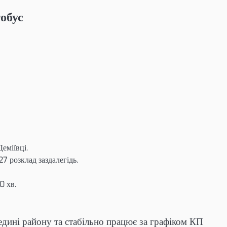
обус
еміївці.
27 розклад заздалегідь.
0 хв.
едині району та стабільно працює за графіком КП