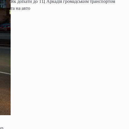
Як доїхати до ТЦ Аркадія громадським транспортом
та на авто
о,