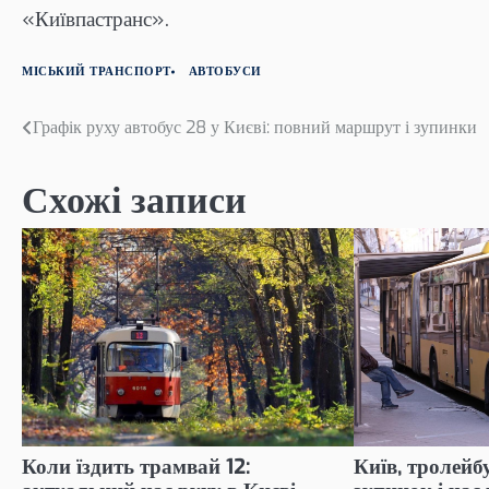
«Київпастранс».
МІСЬКИЙ ТРАНСПОРТ
АВТОБУСИ
Навігація
Графік руху автобус 28 у Києві: повний маршрут і зупинки
записів
Схожі записи
Коли їздить трамвай 12:
Київ, тролейб