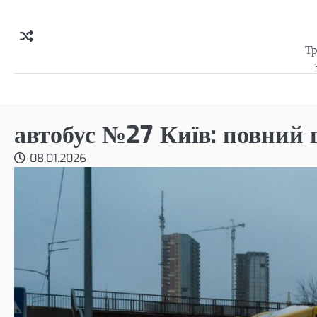
Skip
to
content
Тр
автобус №27 Київ: повний 
08.01.2026