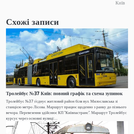
записів
Київ
Схожі записи
Тролейбус №37 Київ: повний графік та схема зупинок
Тролейбус №37 з’єднує житловий район біля вул. Милославська зі
станцією метро Лісова. Маршрут працює щоденно з ранку до пізнього
вечора. Перевезення здійснює КП “Київпастранс”. Маршрут Тролейбус
курсує через основні вулиці:…