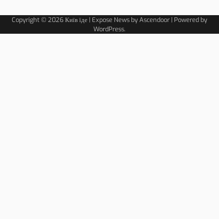
Copyright © 2026
Київ їде
| Expose News by
Ascendoor
| Powered by
WordPress
.