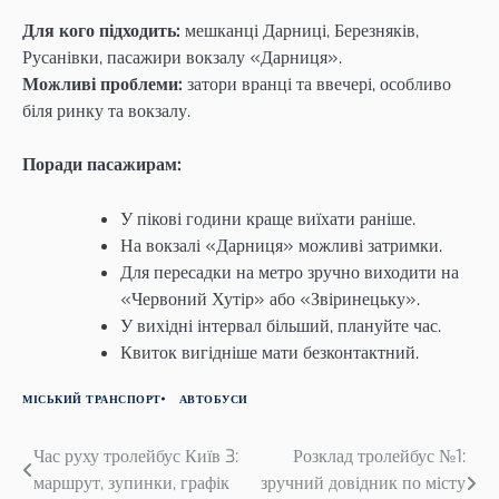
Для кого підходить:
мешканці Дарниці, Березняків,
Русанівки, пасажири вокзалу «Дарниця».
Можливі проблеми:
затори вранці та ввечері, особливо
біля ринку та вокзалу.
Поради пасажирам:
У пікові години краще виїхати раніше.
На вокзалі «Дарниця» можливі затримки.
Для пересадки на метро зручно виходити на
«Червоний Хутір» або «Звіринецьку».
У вихідні інтервал більший, плануйте час.
Квиток вигідніше мати безконтактний.
МІСЬКИЙ ТРАНСПОРТ
АВТОБУСИ
Навігація
Час руху тролейбус Київ 3:
Розклад тролейбус №1:
маршрут, зупинки, графік
зручний довідник по місту