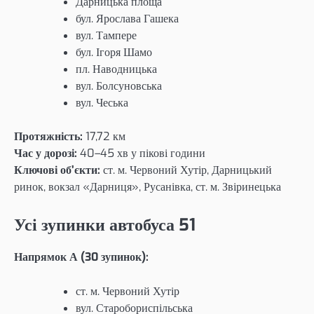
Дарницька площа
бул. Ярослава Гашека
вул. Тампере
бул. Ігоря Шамо
пл. Наводницька
вул. Болсуновська
вул. Чеська
Протяжність:
17,72 км
Час у дорозі:
40–45 хв у пікові години
Ключові об’єкти:
ст. м. Червоний Хутір, Дарницький
ринок, вокзал «Дарниця», Русанівка, ст. м. Звіринецька
Усі зупинки автобуса 51
Напрямок А (30 зупинок):
ст. м. Червоний Хутір
вул. Старобориспільська