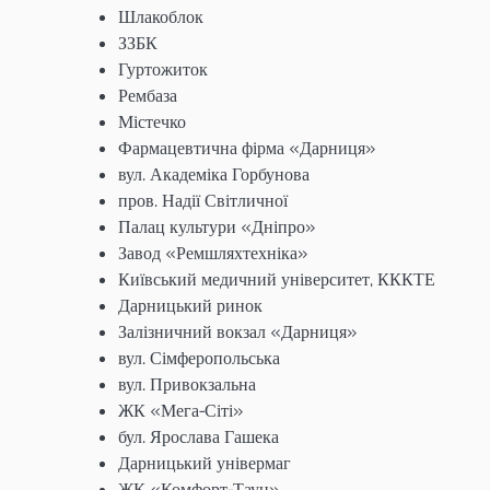
Шлакоблок
ЗЗБК
Гуртожиток
Рембаза
Містечко
Фармацевтична фірма «Дарниця»
вул. Академіка Горбунова
пров. Надії Світличної
Палац культури «Дніпро»
Завод «Ремшляхтехніка»
Київський медичний університет, КККТЕ
Дарницький ринок
Залізничний вокзал «Дарниця»
вул. Сімферопольська
вул. Привокзальна
ЖК «Мега-Сіті»
бул. Ярослава Гашека
Дарницький універмаг
ЖК «Комфорт-Таун»