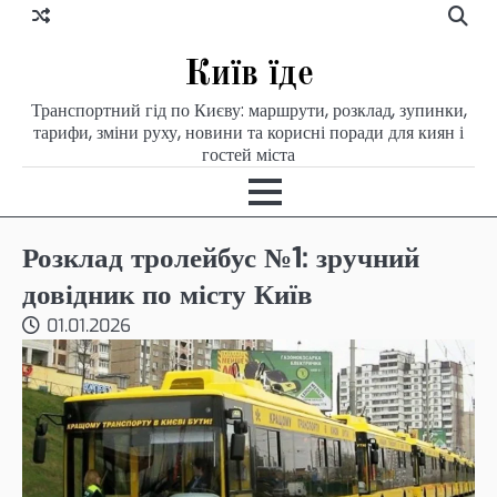
Skip
to
content
Київ їде
Транспортний гід по Києву: маршрути, розклад, зупинки,
тарифи, зміни руху, новини та корисні поради для киян і
гостей міста
Розклад тролейбус №1: зручний
довідник по місту Київ
01.01.2026