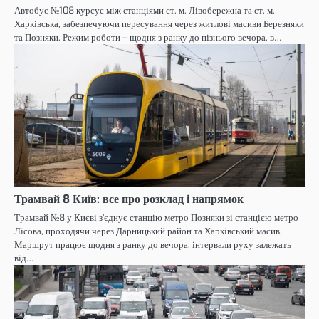
Автобус №108 курсує між станціями ст. м. Лівобережна та ст. м.
Харківська, забезпечуючи пересування через житлові масиви Березняки
та Позняки. Режим роботи – щодня з ранку до пізнього вечора, в…
Трамвай 8 Київ: все про розклад і напрямок
Трамвай №8 у Києві з’єднує станцію метро Позняки зі станцією метро
Лісова, проходячи через Дарницький район та Харківський масив.
Маршрут працює щодня з ранку до вечора, інтервали руху залежать
від…