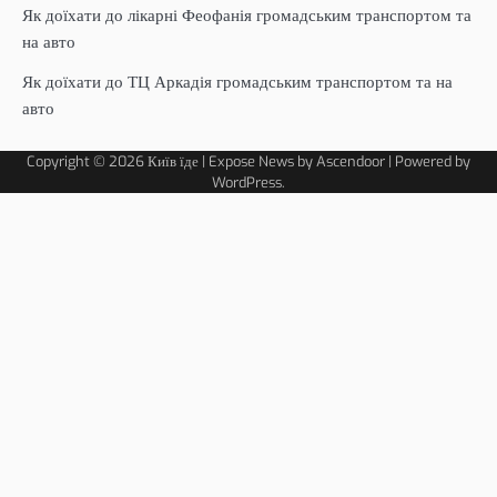
Як доїхати до лікарні Феофанія громадським транспортом та
на авто
Як доїхати до ТЦ Аркадія громадським транспортом та на
авто
Copyright © 2026
Київ їде
| Expose News by
Ascendoor
| Powered by
WordPress
.