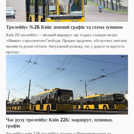
Тролейбус №26 Київ: повний графік та схема зупинок
Київ 26 тролейбус — міський маршрут, що з’єднує станцію метро
«Нивки» з проспектом Свободи. Працює щоденно, обслуговує житлові
масиви та ділові об’єкти. Актуальний розклад, час у дорозі та вартість
проїзду…
Час руху тролейбус Київ 22К: маршрут, зупинки,
графік
Тролейбус київ 22К тролейбус працює у Шевченківському та