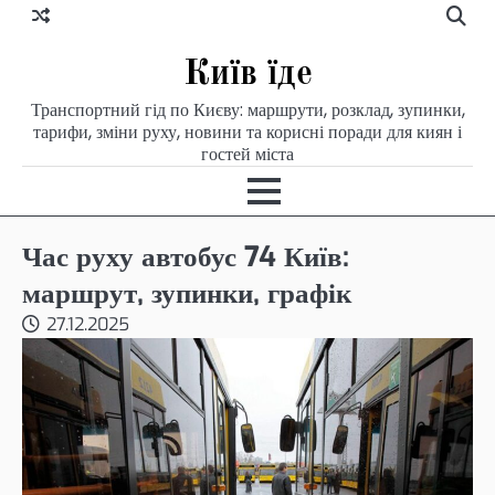
Skip
to
content
Київ їде
Транспортний гід по Києву: маршрути, розклад, зупинки,
тарифи, зміни руху, новини та корисні поради для киян і
гостей міста
Час руху автобус 74 Київ:
маршрут, зупинки, графік
27.12.2025