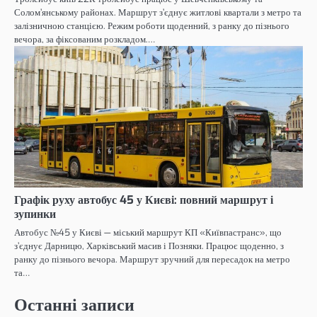
Солом’янському районах. Маршрут з’єднує житлові квартали з метро та
залізничною станцією. Режим роботи щоденний, з ранку до пізнього
вечора, за фіксованим розкладом.…
Графік руху автобус 45 у Києві: повний маршрут і
зупинки
Автобус №45 у Києві — міський маршрут КП «Київпастранс», що
з’єднує Дарницю, Харківський масив і Позняки. Працює щоденно, з
ранку до пізнього вечора. Маршрут зручний для пересадок на метро
та…
Останні записи