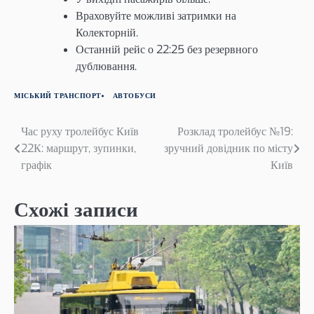
Враховуйте можливі затримки на
Колекторній.
Останній рейс о 22:25 без резервного
дублювання.
МІСЬКИЙ ТРАНСПОРТ
АВТОБУСИ
Навігація
Час руху тролейбус Київ
Розклад тролейбус №19:
22К: маршрут, зупинки,
зручний довідник по місту
записів
графік
Київ
Схожі записи