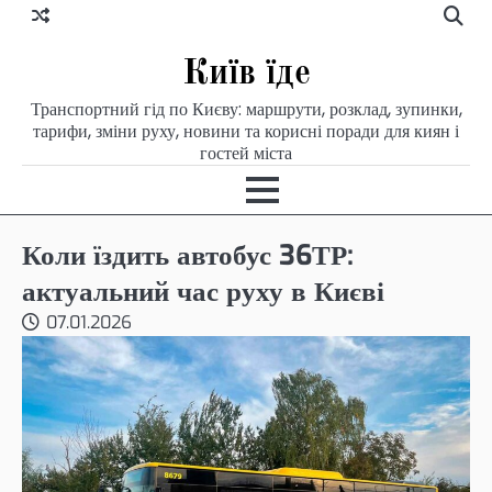
Skip
to
content
Київ їде
Транспортний гід по Києву: маршрути, розклад, зупинки,
тарифи, зміни руху, новини та корисні поради для киян і
гостей міста
Коли їздить автобус 36ТР:
актуальний час руху в Києві
07.01.2026