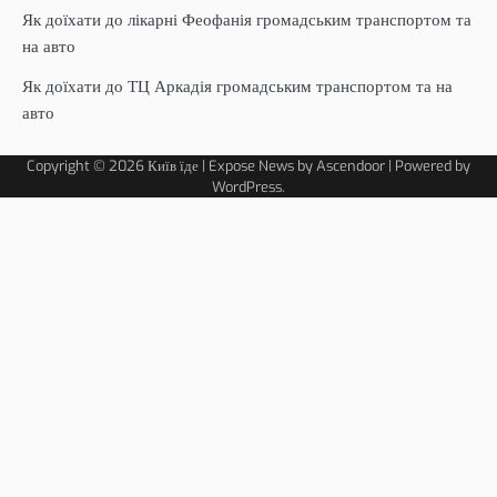
Як доїхати до лікарні Феофанія громадським транспортом та
на авто
Як доїхати до ТЦ Аркадія громадським транспортом та на
авто
Copyright © 2026
Київ їде
| Expose News by
Ascendoor
| Powered by
WordPress
.