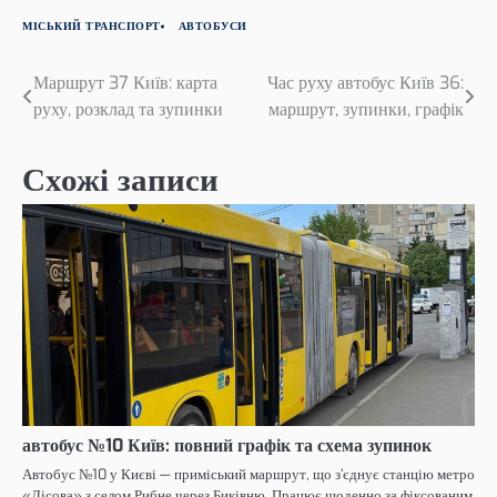
МІСЬКИЙ ТРАНСПОРТ
АВТОБУСИ
Навігація
Маршрут 37 Київ: карта
Час руху автобус Київ 36:
руху, розклад та зупинки
маршрут, зупинки, графік
записів
Схожі записи
автобус №10 Київ: повний графік та схема зупинок
Автобус №10 у Києві — приміський маршрут, що з’єднує станцію метро
«Лісова» з селом Рибне через Биківню. Працює щоденно за фіксованим