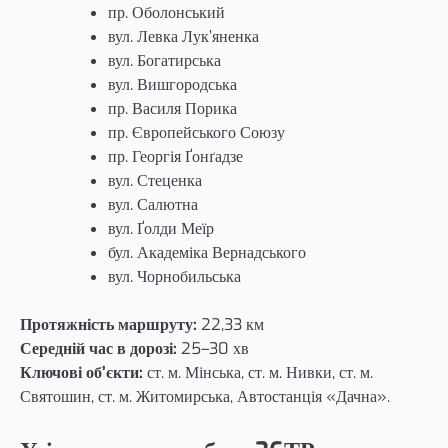
пр. Оболонський
вул. Левка Лук’яненка
вул. Богатирська
вул. Вишгородська
пр. Василя Порика
пр. Європейського Союзу
пр. Георгія Ґонґадзе
вул. Стеценка
вул. Салютна
вул. Ґолди Меїр
бул. Академіка Вернадського
вул. Чорнобильська
Протяжність маршруту:
22,33 км
Середній час в дорозі:
25–30 хв
Ключові об’єкти:
ст. м. Мінська, ст. м. Нивки, ст. м.
Святошин, ст. м. Житомирська, Автостанція «Дачна».