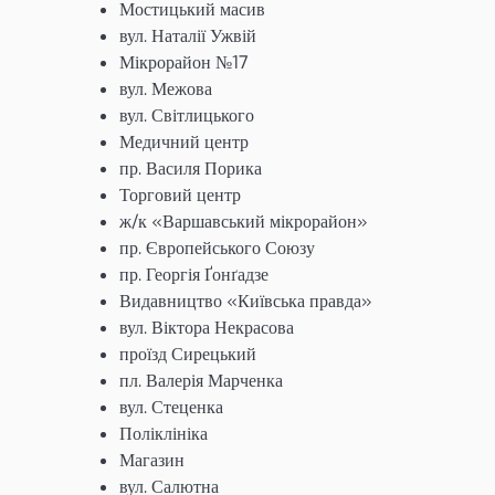
Мостицький масив
вул. Наталії Ужвій
Мікрорайон №17
вул. Межова
вул. Світлицького
Медичний центр
пр. Василя Порика
Торговий центр
ж/к «Варшавський мікрорайон»
пр. Європейського Союзу
пр. Георгія Ґонґадзе
Видавництво «Київська правда»
вул. Віктора Некрасова
проїзд Сирецький
пл. Валерія Марченка
вул. Стеценка
Поліклініка
Магазин
вул. Салютна