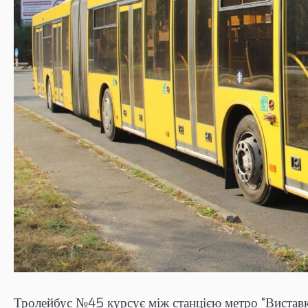
Тролейбус №45 курсує між станцією метро “Виставко