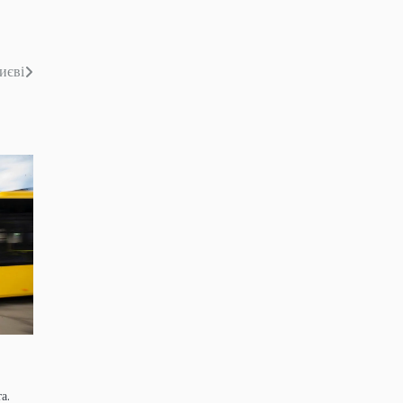
иєві
а.