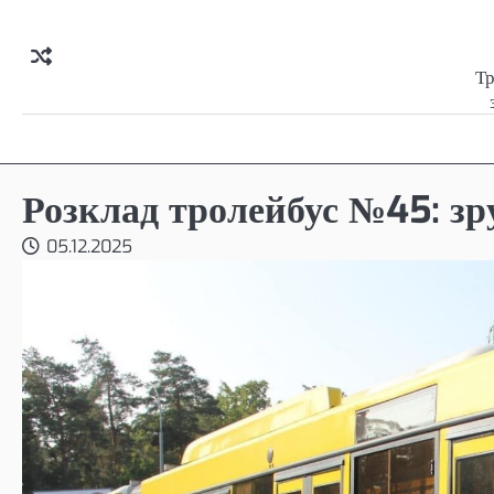
Skip
to
content
Тр
Розклад тролейбус №45: зр
05.12.2025