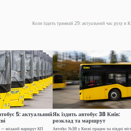
Коли їздить трамвай 29: актуальний час руху в К
втобус 5: актуальний
Як їздить автобус 38 Київ:
єві
розклад та маршрут
і — міський маршрут КП
Автобус №38 у Києві працює на півдні міст