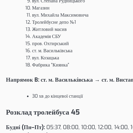
вул. Степана Рудницького
Магазин
вул. Михайла Максимовича
Тролейбусне депо №1
Житловий масив
Академія СБУ
пров. Охтирський
ст. м. Васильківська
вул. Козацька
Фабрика “Киянка”
Напрямок B: ст. м. Васильківська → ст. м. Вист
30 хв до кінцевої станції
Розклад тролейбуса 45
Будні (Пн–Пт):
05:37, 08:00, 10:00, 12:00, 14:00, 