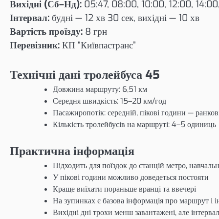
Вихідні (Сб–Нд):
05:47, 08:00, 10:00, 12:00, 14:00
Інтервал:
будні — 12 хв 30 сек, вихідні — 10 хв
Вартість проїзду:
8 грн
Перевізник:
КП “Київпастранс”
Технічні дані тролейбуса 45
Довжина маршруту: 6,51 км
Середня швидкість: 15–20 км/год
Пасажиропотік: середній, пікові години — ранкові
Кількість тролейбусів на маршруті: 4–5 одиниць
Практична інформація
Підходить для поїздок до станцій метро, навчаль
У пікові години можливо доведеться постояти
Краще виїхати пораньше вранці та ввечері
На зупинках є базова інформація про маршрут і 
Вихідні дні трохи менш завантажені, але інтерва