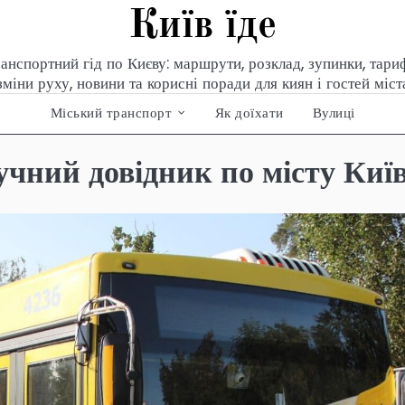
Київ їде
анспортний гід по Києву: маршрути, розклад, зупинки, тари
зміни руху, новини та корисні поради для киян і гостей міст
Міський транспорт
Як доїхати
Вулиці
учний довідник по місту Киї