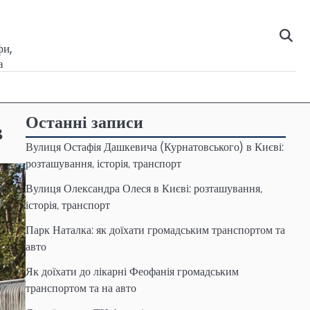
фи,
а
Останні записи
в
Вулиця Остафія Дашкевича (Курнатовського) в Києві:
розташування, історія, транспорт
Вулиця Олександра Олеся в Києві: розташування,
історія, транспорт
Парк Наталка: як доїхати громадським транспортом та
авто
Як доїхати до лікарні Феофанія громадським
транспортом та на авто