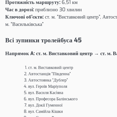
Протяжність маршруту:
6,51 км
Час в дорозі:
приблизно 30 хвилин
Ключові об’єкти:
ст. м. “Виставковий центр”, Автос
м. “Васильківська”
Всі зупинки тролейбуса 45
Напрямок A: ст. м. Виставковий центр → ст. м. 
ст. м. Виставковий центр
Автостанція “Південна”
Автостоянка “Дублер”
вул. Героїв Маріуполя
вул. Василя Касiяна
вул. Професора Балінського
вул. Докії Гуменної
вул. Самійла Кішки