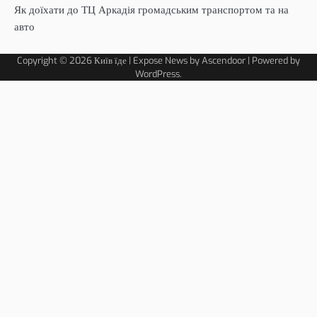
Як доїхати до ТЦ Аркадія громадським транспортом та на
авто
Copyright © 2026
Київ їде
| Expose News by
Ascendoor
| Powered by
WordPress
.