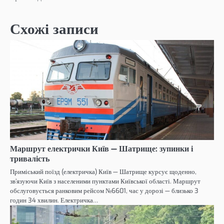
Схожі записи
Маршрут електрички Київ — Шатрище: зупинки і
тривалість
Приміський поїзд (електричка) Київ — Шатрище курсує щоденно,
зв’язуючи Київ з населеними пунктами Київської області. Маршрут
обслуговується ранковим рейсом №6601, час у дорозі — близько 3
годин 34 хвилин. Електричка…