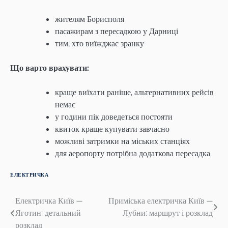
жителям Борисполя
пасажирам з пересадкою у Дарниці
тим, хто виїжджає зранку
Що варто врахувати:
краще виїхати раніше, альтернативних рейсів
немає
у години пік доведеться постояти
квиток краще купувати завчасно
можливі затримки на міських станціях
для аеропорту потрібна додаткова пересадка
ЕЛЕКТРИЧКА
Навігація
Електричка Київ —
Приміська електричка Київ —
Яготин: детальний
Лубни: маршрут і розклад
записів
розклад