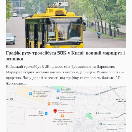
Графік руху тролейбуса 50К у Києві: повний маршрут і
зупинки
Київський тролейбус 50К працює між Троєщиною та Дарницею.
Маршрут з’єднує житлові масиви з метро «Дарниця». Режим роботи —
щоденно. Час у дорозі залежить від трафіку та становить близько 40–
45 хвилин.…