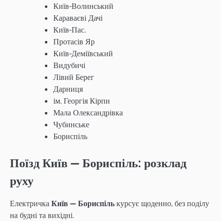
Київ-Волинський
Караваєві Дачі
Київ-Пас.
Протасів Яр
Київ-Деміївський
Видубичі
Лівий Берег
Дарниця
ім. Георгія Кірпи
Мала Олександрівка
Чубинське
Бориспіль
Поїзд Київ — Бориспіль: розклад
руху
Електричка
Київ — Бориспіль
курсує щоденно, без поділу
на будні та вихідні.